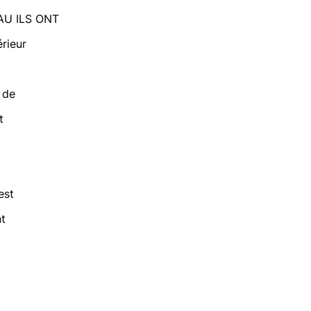
AU ILS ONT
rieur
 de
t
est
t