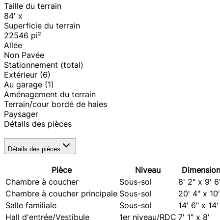
Taille du terrain
84' x
Superficie du terrain
22546
pi²
Allée
Non Pavée
Stationnement (total)
Extérieur
(6)
Au garage
(1)
Aménagement du terrain
Terrain/cour bordé de haies
Paysager
Détails des pièces
Détails des pièces
Pièce
Niveau
Dimension
Chambre à coucher
Sous-sol
8' 2" x 9' 6
Chambre à coucher principale
Sous-sol
20' 4" x 10'
Salle familiale
Sous-sol
14' 6" x 14'
Hall d'entrée/Vestibule
1er niveau/RDC
7' 1" x 8'